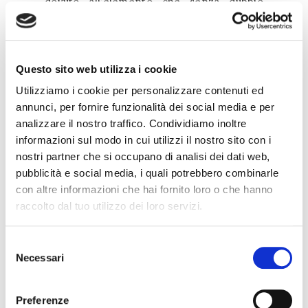
dovuto all’elemento che senza dubbio
caratterizza maggiormente la zona e il
sito.
L’acqua che sgorga da Fontana di Trevi,
Questo sito web utilizza i cookie
monumentale mostra barocca
Utilizziamo i cookie per personalizzare contenuti ed
dell’
Acquedotto Vergine
(di cui gli scavi
annunci, per fornire funzionalità dei social media e per
hanno riportato in luce un imponente
analizzare il nostro traffico. Condividiamo inoltre
serbatoio di distribuzione, il
castellum
informazioni sul modo in cui utilizzi il nostro sito con i
aquae
) è l’acqua che, filtrando attraverso
nostri partner che si occupano di analisi dei dati web,
le antiche murature dell’area
pubblicità e social media, i quali potrebbero combinarle
archeologica, continua ad alimentare le
con altre informazioni che hai fornito loro o che hanno
tubazioni in piombo e le vasche di una
raccolto dal tuo utilizzo dei loro servizi.
lussuosa residenza.
Selezione
Le strutture murarie rinvenute, infatti,
Necessari
del
caratterizzate dalla cortina in opus
consenso
latericium
e conservate per un elevato di
Preferenze
circa otto metri, si riferiscono ad un’insula,