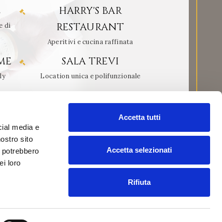
L
HARRY'S BAR
RESTAURANT
e di
Aperitivi e cucina raffinata
ME
SALA TREVI
ly
Location unica e polifunzionale
Accetta tutti
cial media e
nostro sito
Accetta selezionati
i potrebbero
ei loro
Rifiuta