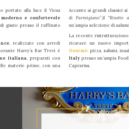
o portato alla luce il Vicus
Accanto ai grandi classici s
l
moderno e confortevole
di Parmigiano”
,il
“Risotto 
 gusto presso il raffinato
un’ampia selezione di salu
La recente ristrutturazione
ance
, realizzate con arredi
ricavare un nuovo import
torante Harry’s Bar Trevi è
Gourmè
: pizza, salumi, ins
one italiana
, preparati con
Italy
presso un’ampia Food C
delle materie prime, con una
Caprarius.