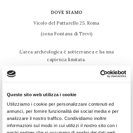
DOVE SIAMO
Vicolo del Puttarello 25, Roma
(zona Fontana di Trevi)
L’area archeologica è sotterranea e ha una
capienza limitata.
La prenotazione è obbligatoria nel weekend e nei
giorni festivi, ma fortemente consigliata anche
durante la settimana.
Questo sito web utilizza i cookie
È possibile prenotare telefonicamente o tramite
WhatsApp.
Utilizziamo i cookie per personalizzare contenuti ed
annunci, per fornire funzionalità dei social media e per
analizzare il nostro traffico. Condividiamo inoltre
TELEFONO
informazioni sul modo in cui utilizzi il nostro sito con i
nostri partner che si occupano di analisi dei dati web,
Mobile: +39 339 7786192