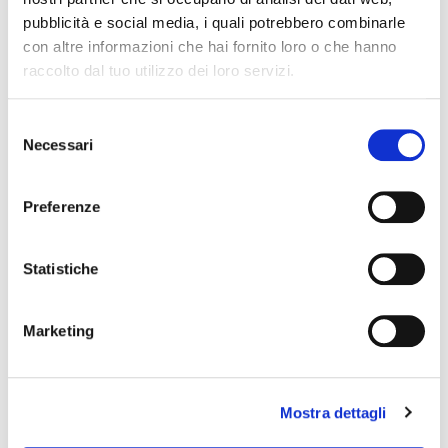
pubblicità e social media, i quali potrebbero combinarle
La linea è attiva dal martedì alla domenica
con altre informazioni che hai fornito loro o che hanno
raccolto dal tuo utilizzo dei loro servizi.
dalle 10.00 alle 16.00
Selezione
Necessari
del
consenso
Preferenze
Statistiche
SCRIVICI
Marketing
Mostra dettagli