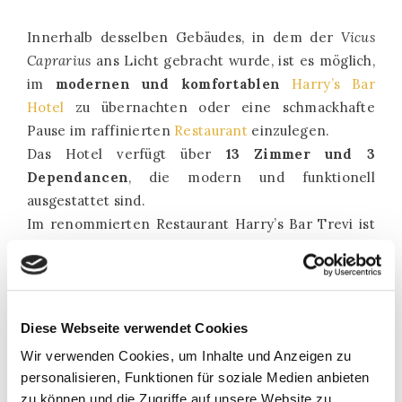
Innerhalb desselben Gebäudes, in dem der
Vicus
Caprarius
ans Licht gebracht wurde, ist es möglich,
im
modernen und komfortablen
Harry’s Bar
Hotel
zu übernachten oder eine schmackhafte
Pause im raffinierten
Restaurant
einzulegen.
Das Hotel verfügt über
13 Zimmer und 3
Dependancen
, die modern und funktionell
ausgestattet sind.
Im renommierten Restaurant Harry’s Bar Trevi ist
es möglich,
die Gerichte der italienischen
Tradition
zu kosten, die nach Originalrezepten
und mit sorgfältig ausgewählten Zutaten zubereitet
werden, mit besonderer Aufmerksamkeit für die
Diese Webseite verwendet Cookies
emilianische Küche.
Wir verwenden Cookies, um Inhalte und Anzeigen zu
personalisieren, Funktionen für soziale Medien anbieten
Neben den großen Klassikern kann man die
zu können und die Zugriffe auf unsere Website zu