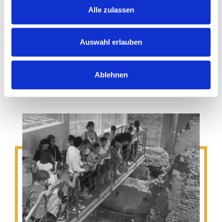
Archäologen, Kunsthistorikern und
Alle zulassen
zugelassenen Fremdenführern
ausgearbeitet wurden.
Auswahl erlauben
Lesen Sie alles
Ablehnen