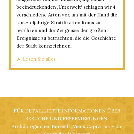
beeindruckenden ‚Unterwelt‘ schlagen wir 4
verschiedene Arten vor, um mit der Hand die
tausendjährige Stratifikation Roms zu
berühren und die Zeugnisse der großen
Ereignisse zu betrachten, die die Geschichte
der Stadt kennzeichnen.
Lesen Sie alles
FÜR DETAILLIERTE INFORMATIONEN ÜBER
BESUCHE UND RESERVIERUNGEN:
Archäologischer Bereich „Vicus Caprarius – die
Stadt des Wassers“