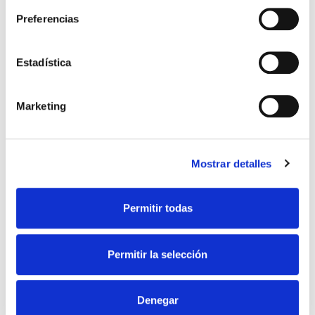
Para los grupos organizados (asociaciones,
Preferencias
Cral, tour operadores, turismo parroquial,
etc.) es posible concordar aperturas
extraordinarias con visita guiada efectuada
Estadística
por nuestros arqueólogos incluso en días y
horarios distintos a los de apertura.
Marketing
En base a los intereses y a las exigencias de
los visitantes, proponemos tres tipologías
distintas de visita y profundización,
Mostrar detalles
realizadas por nuestros arqueólogos,
históricos del arte y guías autorizados.
Permitir todas
Leer todo
Permitir la selección
Denegar