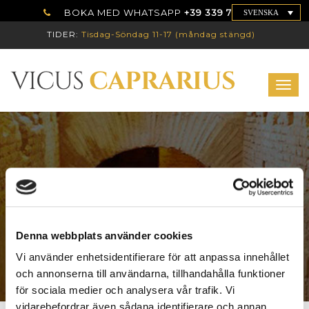
BOKA MED WHATSAPP
+39 339 7786192
SVENSKA
TIDER:
Tisdag-Söndag 11-17 (måndag stängd)
Togg
navig
PÅSK 2022
Denna webbplats använder cookies
Vi använder enhetsidentifierare för att anpassa innehållet
och annonserna till användarna, tillhandahålla funktioner
för sociala medier och analysera vår trafik. Vi
vidarebefordrar även sådana identifierare och annan